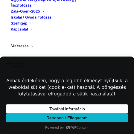
Íriszfotózás
Zala-Open-2025
Iskolai / Ovodai fotózás
Szelfigép
Kapcsolat
Keresés
© 2026 Kincses Fotó. Minden jog fenntartva