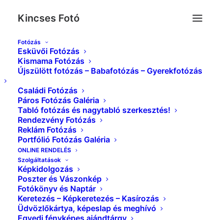
Kincses Fotó
Fotózás
Esküvői Fotózás
_MG_0063__
Kismama Fotózás
Újszülött fotózás – Babafotózás – Gyerekfotózás
Kezdőlap
Kismama Fotózás Galéria
_MG_0063__
Családi Fotózás
Páros Fotózás Galéria
Tabló fotózás és nagytabló szerkesztés!
Rendezvény Fotózás
Reklám Fotózás
Portfólió Fotózás Galéria
ONLINE RENDELÉS
Szolgáltatások
Képkidolgozás
Poszter és Vászonkép
Fotókönyv és Naptár
Keretezés – Képkeretezés – Kasírozás
Üdvözlőkártya, képeslap és meghívó
Egyedi fényképes ajándtárgy