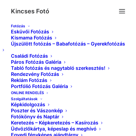
Kincses Fotó
Fotózás
Esküvői Fotózás
Album Gallery 2
Kismama Fotózás
Újszülött fotózás – Babafotózás – Gyerekfotózás
Kezdőlap
Album Gallery 2
Album Gallery 2
Családi Fotózás
Páros Fotózás Galéria
Tabló fotózás és nagytabló szerkesztés!
Rendezvény Fotózás
Reklám Fotózás
Portfólió Fotózás Galéria
Album Gallery 2
ONLINE RENDELÉS
Szolgáltatások
Képkidolgozás
Poszter és Vászonkép
Fotókönyv és Naptár
Keretezés – Képkeretezés – Kasírozás
Üdvözlőkártya, képeslap és meghívó
Egyedi fényképes ajándtárgy