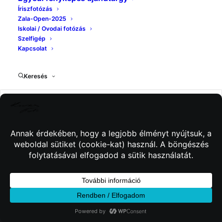
Íriszfotózás
Zala-Open-2025
Iskolai / Ovodai fotózás
Szelfigép
Kapcsolat
Keresés
© 2026 Kincses Fotó. Minden jog fenntartva