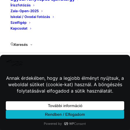
Íriszfotózás
Zala-Open-2025
Iskolai / Ovodai fotózás
Szelfigép
Kapcsolat
Keresés
© 2026 Kincses Fotó. Minden jog fenntartva