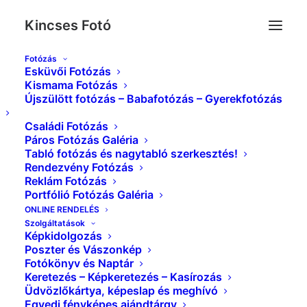
Kincses Fotó
Fotózás
Esküvői Fotózás
Album Gallery 1
Kismama Fotózás
Újszülött fotózás – Babafotózás – Gyerekfotózás
Kezdőlap
Album Gallery 1
Album Gallery 1
Családi Fotózás
Páros Fotózás Galéria
Tabló fotózás és nagytabló szerkesztés!
Rendezvény Fotózás
Reklám Fotózás
Portfólió Fotózás Galéria
Album Gallery 1
ONLINE RENDELÉS
Szolgáltatások
Képkidolgozás
Poszter és Vászonkép
Fotókönyv és Naptár
Keretezés – Képkeretezés – Kasírozás
Üdvözlőkártya, képeslap és meghívó
Egyedi fényképes ajándtárgy