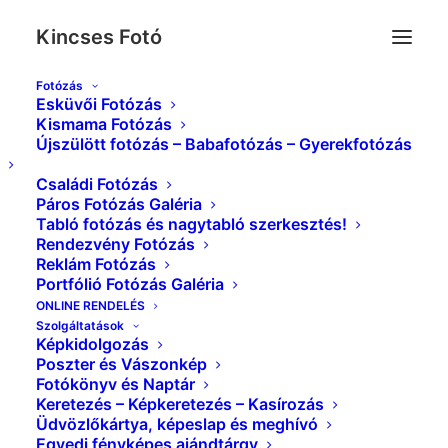
Kincses Fotó
Fotózás
Esküvői Fotózás
Album Gallery 7
Kismama Fotózás
Újszülött fotózás – Babafotózás – Gyerekfotózás
Kezdőlap
Album Gallery 7
Album Gallery 7
Családi Fotózás
Páros Fotózás Galéria
Tabló fotózás és nagytabló szerkesztés!
Rendezvény Fotózás
Reklám Fotózás
Portfólió Fotózás Galéria
Album Gallery 7
ONLINE RENDELÉS
Szolgáltatások
Képkidolgozás
Poszter és Vászonkép
Fotókönyv és Naptár
Keretezés – Képkeretezés – Kasírozás
Üdvözlőkártya, képeslap és meghívó
Egyedi fényképes ajándtárgy