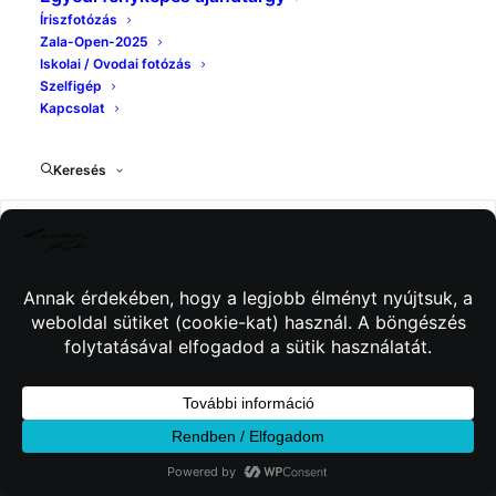
Íriszfotózás
Zala-Open-2025
Iskolai / Ovodai fotózás
Szelfigép
Kapcsolat
Keresés
© 2026 Kincses Fotó. Minden jog fenntartva