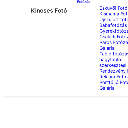
Fotózás
Esküvői Fotó
Kincses Fotó
Kismama Fot
Újszülött fot
Babafotózás
Gyerekfotóz
Családi Fotó
Páros Fotózá
Galéria
Tabló fotózá
nagytabló
szerkesztés!
Rendezvény 
Reklám Fotó
Portfólió Fo
Galéria