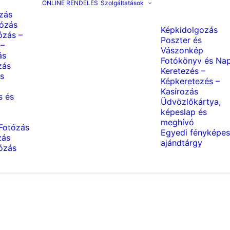
ONLINE RENDELÉS
Szolgáltatások
zás
ózás
Képkidolgozás
ózás –
Poszter és
 –
Vászonkép
ás
Fotókönyv és Nap
zás
Keretezés –
s
Képkeretezés –
Kasírozás
s és
Üdvözlőkártya,
képeslap és
meghívó
Fotózás
Egyedi fényképes
zás
ajándtárgy
tózás