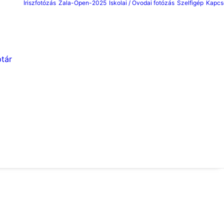
Íriszfotózás
Zala-Open-2025
Iskolai / Ovodai fotózás
Szelfigép
Kapcs
tár