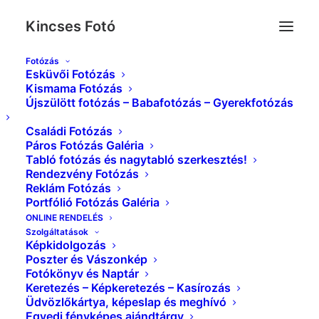
Kincses Fotó
Fotózás
Esküvői Fotózás
_MG_8718
Kismama Fotózás
Újszülött fotózás – Babafotózás – Gyerekfotózás
Kezdőlap
Babafotózás Galéria
_MG_8718
Családi Fotózás
Páros Fotózás Galéria
Tabló fotózás és nagytabló szerkesztés!
Rendezvény Fotózás
Reklám Fotózás
Portfólió Fotózás Galéria
ONLINE RENDELÉS
Szolgáltatások
Képkidolgozás
Poszter és Vászonkép
Fotókönyv és Naptár
Keretezés – Képkeretezés – Kasírozás
Üdvözlőkártya, képeslap és meghívó
Egyedi fényképes ajándtárgy