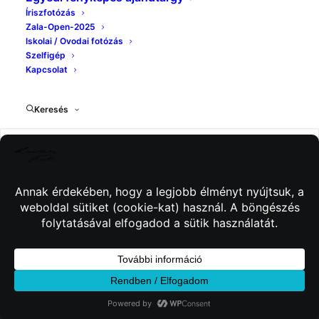
Íriszfotózás
Zala-Open-2025
Iskolai / Ovodai fotózás
Szelfigép
Kapcsolat
Keresés
© 2026 Kincses Fotó. Minden jog fenntartva