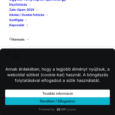
Íriszfotózás
Zala-Open-2025
Iskolai / Ovodai fotózás
Szelfigép
Kapcsolat
Keresés
© 2026 Kincses Fotó. Minden jog fenntartva