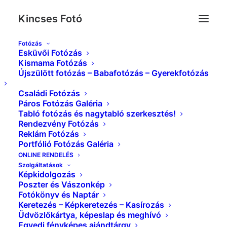
Kincses Fotó
Fotózás
Esküvői Fotózás
IMG_3337_
Kismama Fotózás
Újszülött fotózás – Babafotózás – Gyerekfotózás
Kezdőlap
Babafotózás Galéria
IMG_3337_
Családi Fotózás
Páros Fotózás Galéria
Tabló fotózás és nagytabló szerkesztés!
Rendezvény Fotózás
Reklám Fotózás
Portfólió Fotózás Galéria
ONLINE RENDELÉS
Szolgáltatások
Képkidolgozás
Poszter és Vászonkép
Fotókönyv és Naptár
Keretezés – Képkeretezés – Kasírozás
Üdvözlőkártya, képeslap és meghívó
Egyedi fényképes ajándtárgy