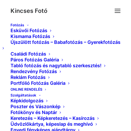
Kincses Fotó
Fotózás
Esküvői Fotózás
IMG_3391_
Kismama Fotózás
Újszülött fotózás – Babafotózás – Gyerekfotózás
Kezdőlap
Babafotózás Galéria
IMG_3391_
Családi Fotózás
Páros Fotózás Galéria
Tabló fotózás és nagytabló szerkesztés!
Rendezvény Fotózás
Reklám Fotózás
Portfólió Fotózás Galéria
ONLINE RENDELÉS
Szolgáltatások
Képkidolgozás
Poszter és Vászonkép
Fotókönyv és Naptár
Keretezés – Képkeretezés – Kasírozás
Üdvözlőkártya, képeslap és meghívó
Egyedi fényképes ajándtárgy