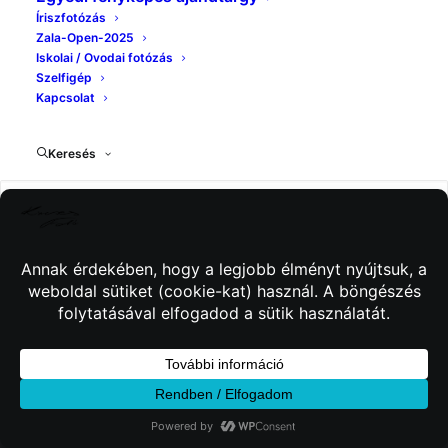
Íriszfotózás
Zala-Open-2025
Iskolai / Ovodai fotózás
Szelfigép
Kapcsolat
Keresés
© 2026 Kincses Fotó. Minden jog fenntartva