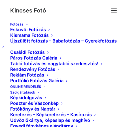
Kincses Fotó
Fotózás
Esküvői Fotózás
_MG_1937__-2
Kismama Fotózás
Újszülött fotózás – Babafotózás – Gyerekfotózás
Kezdőlap
Esküvői Képek Galéria
_MG_1937__-2
Családi Fotózás
Páros Fotózás Galéria
Tabló fotózás és nagytabló szerkesztés!
Rendezvény Fotózás
Reklám Fotózás
Portfólió Fotózás Galéria
ONLINE RENDELÉS
Szolgáltatások
Képkidolgozás
Poszter és Vászonkép
Fotókönyv és Naptár
Keretezés – Képkeretezés – Kasírozás
Üdvözlőkártya, képeslap és meghívó
Egyedi fényképes ajándtárgy