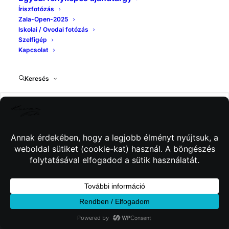
Íriszfotózás
Zala-Open-2025
Iskolai / Ovodai fotózás
Szelfigép
Kapcsolat
Keresés
© 2026 Kincses Fotó. Minden jog fenntartva