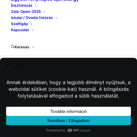
Íriszfotózás
Zala-Open-2025
Iskolai / Ovodai fotózás
Szelfigép
Kapcsolat
Keresés
© 2026 Kincses Fotó. Minden jog fenntartva