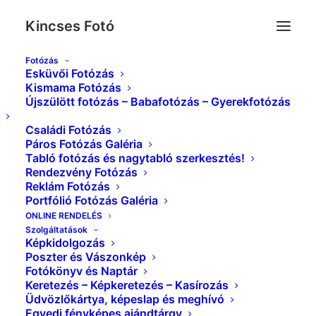
Kincses Fotó
Fotózás
Esküvői Fotózás
_MG_7047_J
Kismama Fotózás
Újszülött fotózás – Babafotózás – Gyerekfotózás
Kezdőlap
Esküvői Képek Galéria
_MG_7047_J
Családi Fotózás
Páros Fotózás Galéria
Tabló fotózás és nagytabló szerkesztés!
Rendezvény Fotózás
Reklám Fotózás
Portfólió Fotózás Galéria
ONLINE RENDELÉS
Szolgáltatások
Képkidolgozás
Poszter és Vászonkép
Fotókönyv és Naptár
Keretezés – Képkeretezés – Kasírozás
Üdvözlőkártya, képeslap és meghívó
Egyedi fényképes ajándtárgy