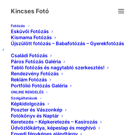
Kincses Fotó
Fotózás
Esküvői Fotózás
_MG_9277__
Kismama Fotózás
Újszülött fotózás – Babafotózás – Gyerekfotózás
Kezdőlap
Esküvői Képek Galéria
_MG_9277__
Családi Fotózás
Páros Fotózás Galéria
Tabló fotózás és nagytabló szerkesztés!
Rendezvény Fotózás
Reklám Fotózás
Portfólió Fotózás Galéria
ONLINE RENDELÉS
Szolgáltatások
Képkidolgozás
Poszter és Vászonkép
Fotókönyv és Naptár
Keretezés – Képkeretezés – Kasírozás
Üdvözlőkártya, képeslap és meghívó
Egyedi fényképes ajándtárgy