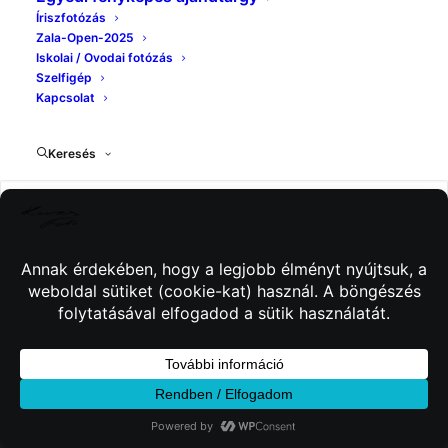
Íriszfotózás
Zala-Open-2025
Iskolai / Ovodai fotózás
Szelfigép
Kapcsolat
Keresés
© 2026 Kincses Fotó. Minden jog fenntartva