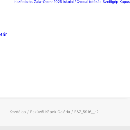
Íriszfotózás
Zala-Open-2025
Iskolai / Ovodai fotózás
Szelfigép
Kapcs
tár
Kezdőlap
Esküvői Képek Galéria
E&Z_5916__-2