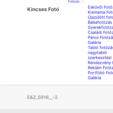
Fotózás
Esküvői Fotó
Kincses Fotó
Kismama Fot
Újszülött fot
Babafotózás
Gyerekfotóz
Családi Fotó
Páros Fotózá
Galéria
Tabló fotózá
nagytabló
szerkesztés!
Rendezvény 
Reklám Fotó
Portfólió Fo
Galéria
E&Z_5916__-2