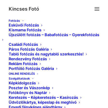
Kincses Fotó
Fotózás
Esküvői Fotózás
IMG_1450_
Kismama Fotózás
Újszülött fotózás – Babafotózás – Gyerekfotózás
Kezdőlap
Esküvői Képek Galéria
IMG_1450_
Családi Fotózás
Páros Fotózás Galéria
Tabló fotózás és nagytabló szerkesztés!
Rendezvény Fotózás
Reklám Fotózás
Portfólió Fotózás Galéria
ONLINE RENDELÉS
Szolgáltatások
Képkidolgozás
Poszter és Vászonkép
Fotókönyv és Naptár
Keretezés – Képkeretezés – Kasírozás
Üdvözlőkártya, képeslap és meghívó
Egyedi fényképes ajándtárgy