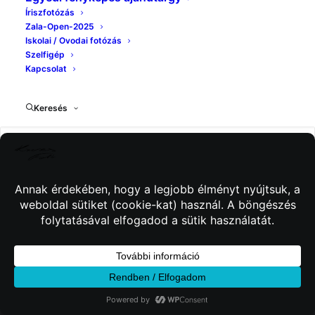
Íriszfotózás
Zala-Open-2025
Iskolai / Ovodai fotózás
Szelfigép
Kapcsolat
Keresés
© 2026 Kincses Fotó. Minden jog fenntartva