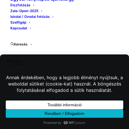
Íriszfotózás
Zala-Open-2025
Iskolai / Ovodai fotózás
Szelfigép
Kapcsolat
Keresés
© 2026 Kincses Fotó. Minden jog fenntartva