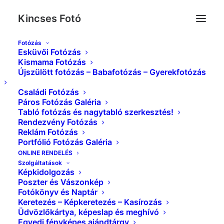
Kincses Fotó
Fotózás
Esküvői Fotózás
IMG_2205__
Kismama Fotózás
Újszülött fotózás – Babafotózás – Gyerekfotózás
Kezdőlap
Esküvői Képek Galéria
IMG_2205__
Családi Fotózás
Páros Fotózás Galéria
Tabló fotózás és nagytabló szerkesztés!
Rendezvény Fotózás
Reklám Fotózás
Portfólió Fotózás Galéria
ONLINE RENDELÉS
Szolgáltatások
Képkidolgozás
Poszter és Vászonkép
Fotókönyv és Naptár
Keretezés – Képkeretezés – Kasírozás
Üdvözlőkártya, képeslap és meghívó
Egyedi fényképes ajándtárgy