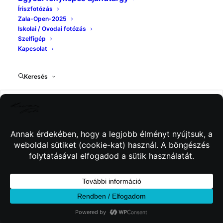
Íriszfotózás
Zala-Open-2025
Iskolai / Ovodai fotózás
Szelfigép
Kapcsolat
Keresés
© 2026 Kincses Fotó. Minden jog fenntartva