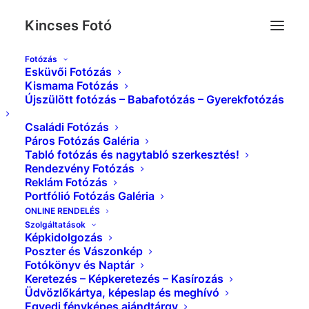
Kincses Fotó
Fotózás
Esküvői Fotózás
IMG_9935__-2
Kismama Fotózás
Újszülött fotózás – Babafotózás – Gyerekfotózás
Kezdőlap
Esküvői Képek Galéria
IMG_9935__-2
Családi Fotózás
Páros Fotózás Galéria
Tabló fotózás és nagytabló szerkesztés!
Rendezvény Fotózás
Reklám Fotózás
Portfólió Fotózás Galéria
ONLINE RENDELÉS
Szolgáltatások
Képkidolgozás
Poszter és Vászonkép
Fotókönyv és Naptár
Keretezés – Képkeretezés – Kasírozás
Üdvözlőkártya, képeslap és meghívó
Egyedi fényképes ajándtárgy