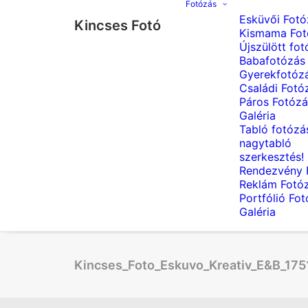
Fotózás
Esküvői Fotó
Kincses Fotó
Kismama Fot
Újszülött fot
Babafotózás
Gyerekfotóz
Családi Fotó
Páros Fotózá
Galéria
Tabló fotózá
nagytabló
szerkesztés!
Rendezvény 
Reklám Fotó
Portfólió Fo
Galéria
Kincses_Foto_Eskuvo_Kreativ_E&B_175