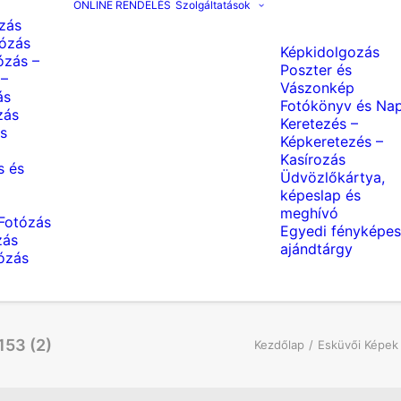
ONLINE RENDELÉS
Szolgáltatások
zás
ózás
Képkidolgozás
ózás –
Poszter és
 –
Vászonkép
ás
Fotókönyv és Nap
zás
Keretezés –
s
Képkeretezés –
Kasírozás
s és
Üdvözlőkártya,
képeslap és
meghívó
Fotózás
Egyedi fényképes
zás
ajándtárgy
tózás
153 (2)
Kezdőlap
Esküvői Képek 