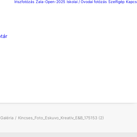
Íriszfotózás
Zala-Open-2025
Iskolai / Ovodai fotózás
Szelfigép
Kapcs
tár
Galéria
Kincses_Foto_Eskuvo_Kreativ_E&B_175153 (2)