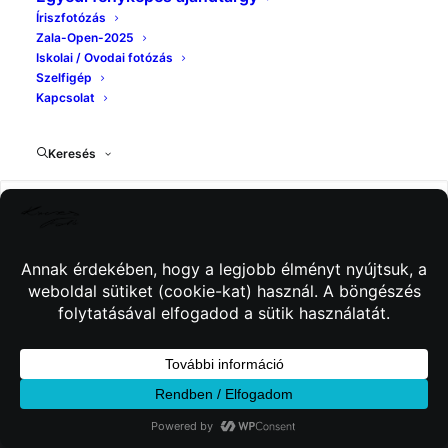
Íriszfotózás
Zala-Open-2025
Iskolai / Ovodai fotózás
Szelfigép
Kapcsolat
Keresés
© 2026 Kincses Fotó. Minden jog fenntartva