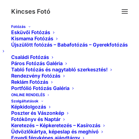
Kincses Fotó
Fotózás
Esküvői Fotózás
Kincses_Foto_Eskuvo_Kreativ_T&L__171124
Kismama Fotózás
Újszülött fotózás – Babafotózás – Gyerekfotózás
(2)
Kezdőlap
Esküvői Képek Galéria
Családi Fotózás
Kincses_Foto_Eskuvo_Kreativ_T&L__171124 (2)
Páros Fotózás Galéria
Tabló fotózás és nagytabló szerkesztés!
Rendezvény Fotózás
Reklám Fotózás
Portfólió Fotózás Galéria
ONLINE RENDELÉS
Szolgáltatások
Képkidolgozás
Poszter és Vászonkép
Fotókönyv és Naptár
Keretezés – Képkeretezés – Kasírozás
Üdvözlőkártya, képeslap és meghívó
Egyedi fényképes ajándtárgy