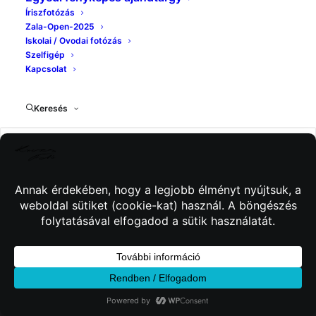
Íriszfotózás
Zala-Open-2025
Iskolai / Ovodai fotózás
Szelfigép
Kapcsolat
Keresés
© 2026 Kincses Fotó. Minden jog fenntartva