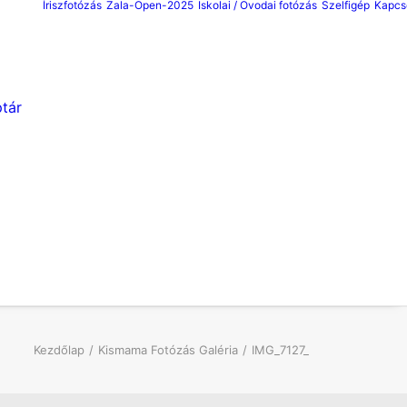
Íriszfotózás
Zala-Open-2025
Iskolai / Ovodai fotózás
Szelfigép
Kapcs
tár
Kezdőlap
Kismama Fotózás Galéria
IMG_7127_