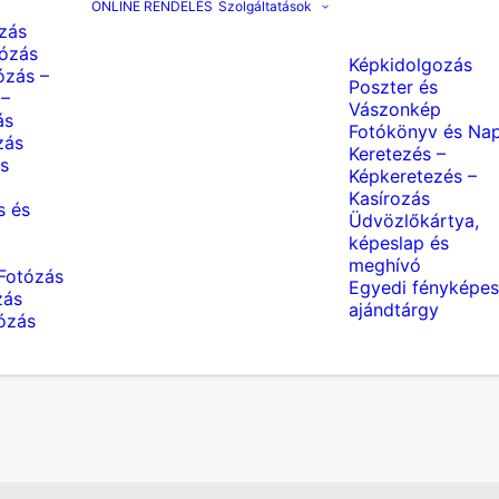
ONLINE RENDELÉS
Szolgáltatások
zás
ózás
Képkidolgozás
ózás –
Poszter és
 –
Vászonkép
ás
Fotókönyv és Nap
zás
Keretezés –
s
Képkeretezés –
Kasírozás
s és
Üdvözlőkártya,
képeslap és
meghívó
Fotózás
Egyedi fényképes
zás
ajándtárgy
tózás