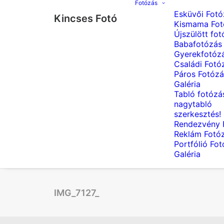
Fotózás
Esküvői Fotó
Kincses Fotó
Kismama Fot
Újszülött fot
Babafotózás
Gyerekfotóz
Családi Fotó
Páros Fotózá
Galéria
Tabló fotózá
nagytabló
szerkesztés!
Rendezvény 
Reklám Fotó
Portfólió Fo
Galéria
IMG_7127_