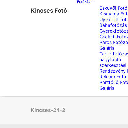
Fotózás
Esküvői Fotó
Kincses Fotó
Kismama Fot
Újszülött fot
Babafotózás
Gyerekfotóz
Családi Fotó
Páros Fotózá
Galéria
Tabló fotózá
nagytabló
szerkesztés!
Rendezvény 
Reklám Fotó
Portfólió Fo
Galéria
Kincses-24-2