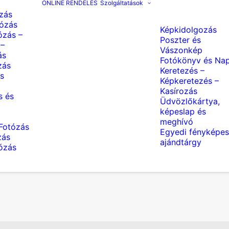
ONLINE RENDELÉS
Szolgáltatások
zás
ózás
Képkidolgozás
ózás –
Poszter és
 –
Vászonkép
ás
Fotókönyv és Nap
zás
Keretezés –
s
Képkeretezés –
Kasírozás
s és
Üdvözlőkártya,
képeslap és
meghívó
Fotózás
Egyedi fényképes
zás
ajándtárgy
tózás