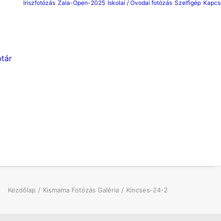
Íriszfotózás
Zala-Open-2025
Iskolai / Ovodai fotózás
Szelfigép
Kapcs
tár
Kezdőlap
Kismama Fotózás Galéria
Kincses-24-2