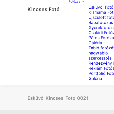
Fotózás
Esküvői Fotó
Kincses Fotó
Kismama Fot
Újszülött fot
Babafotózás
Gyerekfotóz
Családi Fotó
Páros Fotózá
Galéria
Tabló fotózá
nagytabló
szerkesztés!
Rendezvény 
Reklám Fotó
Portfólió Fo
Galéria
Esküvő_Kincses_Foto_0021