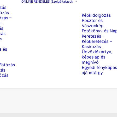
ONLINE RENDELÉS
Szolgáltatások
zás
ózás
Képkidolgozás
ózás –
Poszter és
 –
Vászonkép
ás
Fotókönyv és Nap
zás
Keretezés –
s
Képkeretezés –
Kasírozás
s és
Üdvözlőkártya,
képeslap és
meghívó
Fotózás
Egyedi fényképes
zás
ajándtárgy
tózás