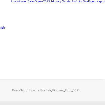
Íriszfotózás
Zala-Open-2025
Iskolai / Ovodai fotózás
Szelfigép
Kapcs
tár
Kezdőlap
Index
Esküvő_Kincses_Foto_0021