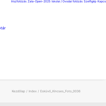
Íriszfotózás
Zala-Open-2025
Iskolai / Ovodai fotózás
Szelfigép
Kapcs
tár
Kezdőlap
Index
Esküvő_Kincses_Foto_0036