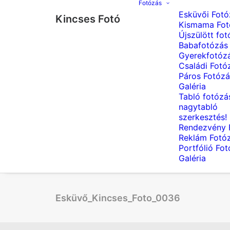
Fotózás
Esküvői Fotó
Kincses Fotó
Kismama Fot
Újszülött fot
Babafotózás
Gyerekfotóz
Családi Fotó
Páros Fotózá
Galéria
Tabló fotózá
nagytabló
szerkesztés!
Rendezvény 
Reklám Fotó
Portfólió Fo
Galéria
Esküvő_Kincses_Foto_0036