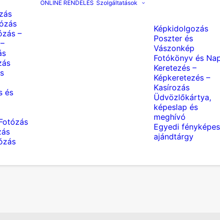
ONLINE RENDELÉS
Szolgáltatások
zás
ózás
Képkidolgozás
ózás –
Poszter és
 –
Vászonkép
ás
Fotókönyv és Nap
zás
Keretezés –
s
Képkeretezés –
Kasírozás
s és
Üdvözlőkártya,
képeslap és
meghívó
Fotózás
Egyedi fényképes
zás
ajándtárgy
tózás