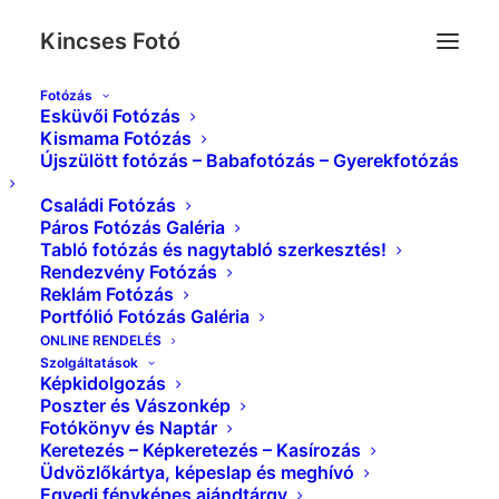
Kincses Fotó
Fotózás
Esküvői Fotózás
Esküvő_Kincses_Foto_0039
Kismama Fotózás
Újszülött fotózás – Babafotózás – Gyerekfotózás
Kezdőlap
Index
Esküvő_Kincses_Foto_0039
Családi Fotózás
Páros Fotózás Galéria
Tabló fotózás és nagytabló szerkesztés!
Rendezvény Fotózás
Reklám Fotózás
Portfólió Fotózás Galéria
ONLINE RENDELÉS
Szolgáltatások
Képkidolgozás
Poszter és Vászonkép
Fotókönyv és Naptár
Keretezés – Képkeretezés – Kasírozás
Üdvözlőkártya, képeslap és meghívó
Egyedi fényképes ajándtárgy