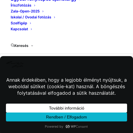
Íriszfotózás
Zala-Open-2025
Iskolai / Ovodai fotózás
Szelfigép
Kapcsolat
Keresés
© 2026 Kincses Fotó. Minden jog fenntartva