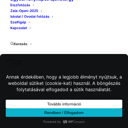
Íriszfotózás
Zala-Open-2025
Iskolai / Ovodai fotózás
Szelfigép
Kapcsolat
Keresés
© 2026 Kincses Fotó. Minden jog fenntartva