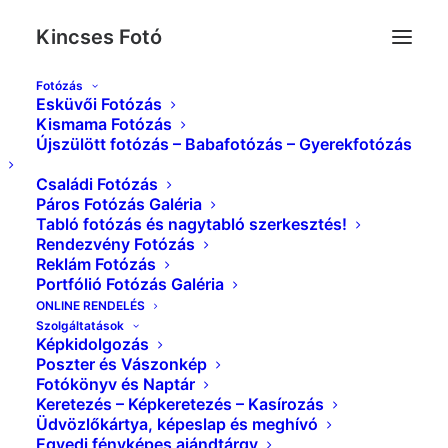
Kincses Fotó
Fotózás
Esküvői Fotózás
Esküvő_Kincses_Foto_0056
Kismama Fotózás
Újszülött fotózás – Babafotózás – Gyerekfotózás
Kezdőlap
Index
Esküvő_Kincses_Foto_0056
Családi Fotózás
Páros Fotózás Galéria
Tabló fotózás és nagytabló szerkesztés!
Rendezvény Fotózás
Reklám Fotózás
Portfólió Fotózás Galéria
ONLINE RENDELÉS
Szolgáltatások
Képkidolgozás
Poszter és Vászonkép
Fotókönyv és Naptár
Keretezés – Képkeretezés – Kasírozás
Üdvözlőkártya, képeslap és meghívó
Egyedi fényképes ajándtárgy