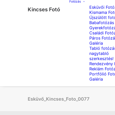
Fotózás
Esküvői Fotó
Kincses Fotó
Kismama Fot
Újszülött fot
Babafotózás
Gyerekfotóz
Családi Fotó
Páros Fotózá
Galéria
Tabló fotózá
nagytabló
szerkesztés!
Rendezvény 
Reklám Fotó
Portfólió Fo
Galéria
Esküvő_Kincses_Foto_0077