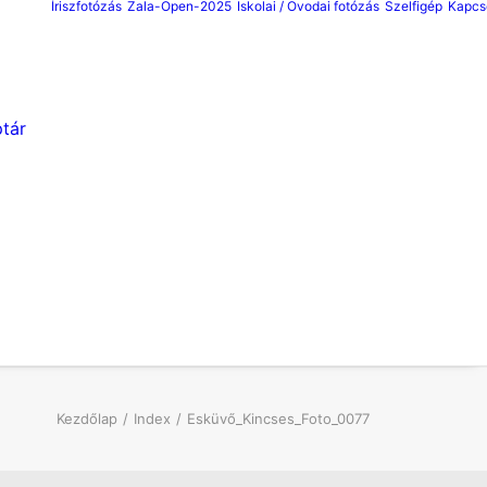
Íriszfotózás
Zala-Open-2025
Iskolai / Ovodai fotózás
Szelfigép
Kapcs
tár
Kezdőlap
Index
Esküvő_Kincses_Foto_0077