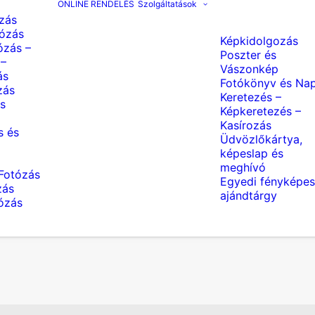
ONLINE RENDELÉS
Szolgáltatások
zás
ózás
Képkidolgozás
ózás –
Poszter és
 –
Vászonkép
ás
Fotókönyv és Nap
zás
Keretezés –
s
Képkeretezés –
Kasírozás
s és
Üdvözlőkártya,
képeslap és
meghívó
Fotózás
Egyedi fényképes
zás
ajándtárgy
tózás