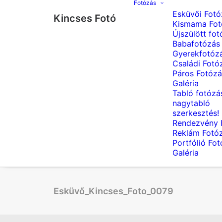
Fotózás
Esküvői Fotó
Kincses Fotó
Kismama Fot
Újszülött fot
Babafotózás
Gyerekfotóz
Családi Fotó
Páros Fotózá
Galéria
Tabló fotózá
nagytabló
szerkesztés!
Rendezvény 
Reklám Fotó
Portfólió Fo
Galéria
Esküvő_Kincses_Foto_0079