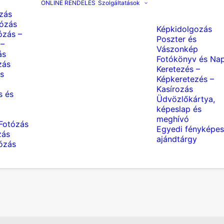
ONLINE RENDELÉS
Szolgáltatások
zás
ózás
Képkidolgozás
ózás –
Poszter és
 –
Vászonkép
ás
Fotókönyv és Nap
zás
Keretezés –
s
Képkeretezés –
Kasírozás
s és
Üdvözlőkártya,
képeslap és
meghívó
Fotózás
Egyedi fényképes
zás
ajándtárgy
tózás