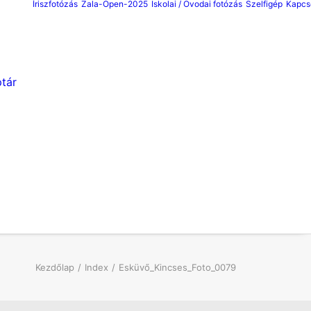
Íriszfotózás
Zala-Open-2025
Iskolai / Ovodai fotózás
Szelfigép
Kapcs
tár
Kezdőlap
Index
Esküvő_Kincses_Foto_0079