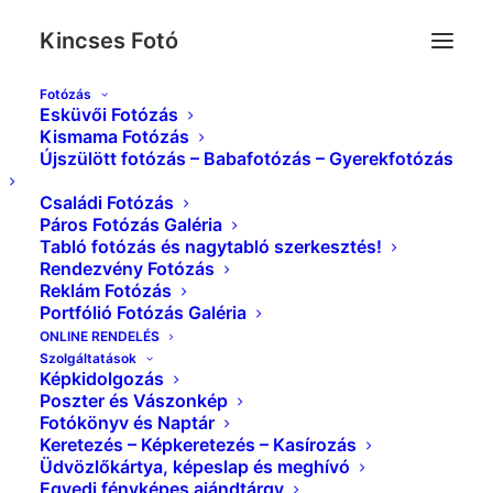
Kincses Fotó
Fotózás
Esküvői Fotózás
Esküvő_Kincses_Foto_0099
Kismama Fotózás
Újszülött fotózás – Babafotózás – Gyerekfotózás
Kezdőlap
Index
Esküvő_Kincses_Foto_0099
Családi Fotózás
Páros Fotózás Galéria
Tabló fotózás és nagytabló szerkesztés!
Rendezvény Fotózás
Reklám Fotózás
Portfólió Fotózás Galéria
ONLINE RENDELÉS
Szolgáltatások
Képkidolgozás
Poszter és Vászonkép
Fotókönyv és Naptár
Keretezés – Képkeretezés – Kasírozás
Üdvözlőkártya, képeslap és meghívó
Egyedi fényképes ajándtárgy