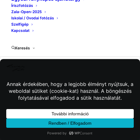
Íriszfotózás
Zala-Open-2025
Iskolai / Ovodai fotózás
Szelfigép
Kapcsolat
Keresés
© 2026 Kincses Fotó. Minden jog fenntartva