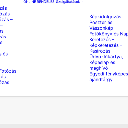
ONLINE RENDELÉS
Szolgáltatások
zás
ózás
Képkidolgozás
ózás –
Poszter és
 –
Vászonkép
ás
Fotókönyv és Nap
zás
Keretezés –
s
Képkeretezés –
Kasírozás
s és
Üdvözlőkártya,
képeslap és
meghívó
Fotózás
Egyedi fényképes
zás
ajándtárgy
tózás