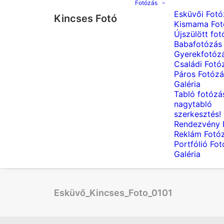
Fotózás
Esküvői Fotó
Kincses Fotó
Kismama Fot
Újszülött fot
Babafotózás
Gyerekfotóz
Családi Fotó
Páros Fotózá
Galéria
Tabló fotózá
nagytabló
szerkesztés!
Rendezvény 
Reklám Fotó
Portfólió Fo
Galéria
Esküvő_Kincses_Foto_0101