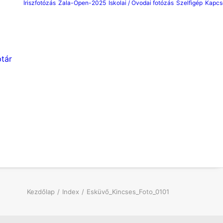
Íriszfotózás
Zala-Open-2025
Iskolai / Ovodai fotózás
Szelfigép
Kapcs
tár
Kezdőlap
Index
Esküvő_Kincses_Foto_0101