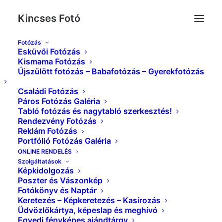
Kincses Fotó
Fotózás
Esküvői Fotózás
Esküvő_Kincses_Foto_0126
Kismama Fotózás
Újszülött fotózás – Babafotózás – Gyerekfotózás
Kezdőlap
Index
Esküvő_Kincses_Foto_0126
Családi Fotózás
Páros Fotózás Galéria
Tabló fotózás és nagytabló szerkesztés!
Rendezvény Fotózás
Reklám Fotózás
Portfólió Fotózás Galéria
ONLINE RENDELÉS
Szolgáltatások
Képkidolgozás
Poszter és Vászonkép
Fotókönyv és Naptár
Keretezés – Képkeretezés – Kasírozás
Üdvözlőkártya, képeslap és meghívó
Egyedi fényképes ajándtárgy