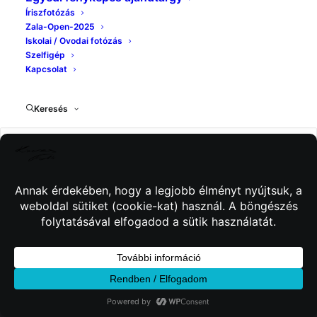
Íriszfotózás
Zala-Open-2025
Iskolai / Ovodai fotózás
Szelfigép
Kapcsolat
Keresés
© 2026 Kincses Fotó. Minden jog fenntartva