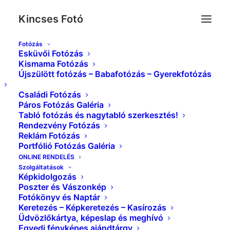
Kincses Fotó
Fotózás
Esküvői Fotózás
Esküvő_Kincses_Foto_0131
Kismama Fotózás
Újszülött fotózás – Babafotózás – Gyerekfotózás
Kezdőlap
Index
Esküvő_Kincses_Foto_0131
Családi Fotózás
Páros Fotózás Galéria
Tabló fotózás és nagytabló szerkesztés!
Rendezvény Fotózás
Reklám Fotózás
Portfólió Fotózás Galéria
ONLINE RENDELÉS
Szolgáltatások
Képkidolgozás
Poszter és Vászonkép
Fotókönyv és Naptár
Keretezés – Képkeretezés – Kasírozás
Üdvözlőkártya, képeslap és meghívó
Egyedi fényképes ajándtárgy