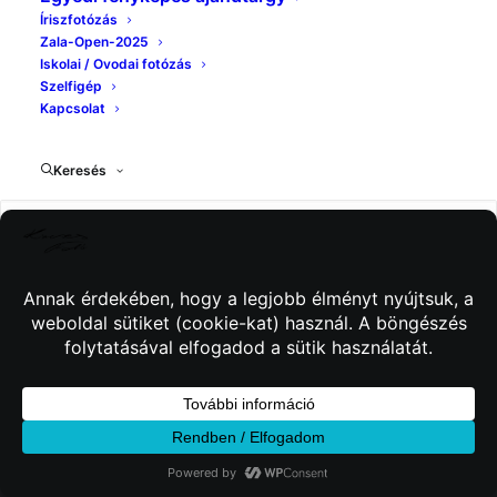
Íriszfotózás
Zala-Open-2025
Iskolai / Ovodai fotózás
Szelfigép
Kapcsolat
Keresés
© 2026 Kincses Fotó. Minden jog fenntartva