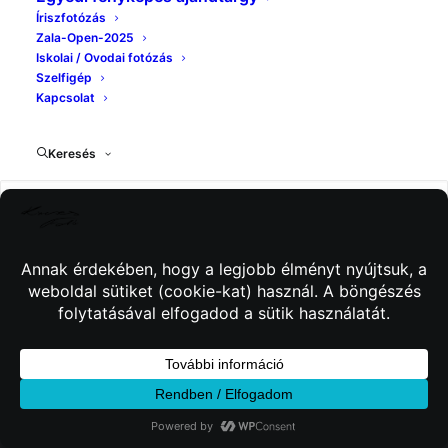
Íriszfotózás
Zala-Open-2025
Iskolai / Ovodai fotózás
Szelfigép
Kapcsolat
Keresés
© 2026 Kincses Fotó. Minden jog fenntartva