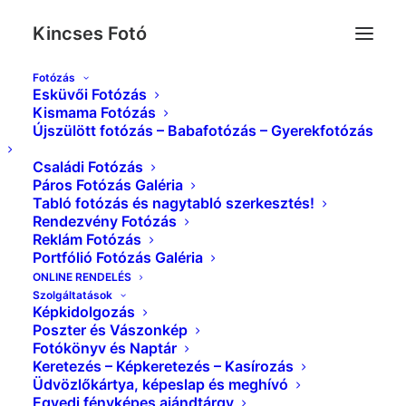
Kincses Fotó
Fotózás
Esküvői Fotózás
Esküvő_Kincses_Foto_0159
Kismama Fotózás
Újszülött fotózás – Babafotózás – Gyerekfotózás
Kezdőlap
Index
Esküvő_Kincses_Foto_0159
Családi Fotózás
Páros Fotózás Galéria
Tabló fotózás és nagytabló szerkesztés!
Rendezvény Fotózás
Reklám Fotózás
Portfólió Fotózás Galéria
ONLINE RENDELÉS
Szolgáltatások
Képkidolgozás
Poszter és Vászonkép
Fotókönyv és Naptár
Keretezés – Képkeretezés – Kasírozás
Üdvözlőkártya, képeslap és meghívó
Egyedi fényképes ajándtárgy