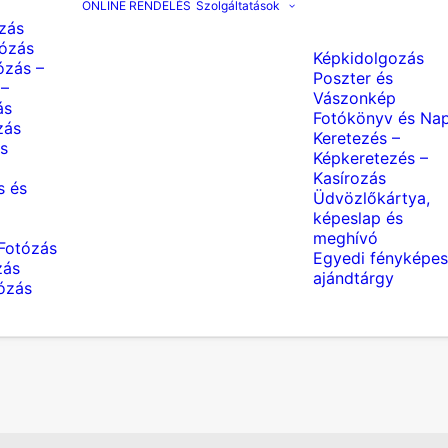
ONLINE RENDELÉS
Szolgáltatások
zás
ózás
Képkidolgozás
ózás –
Poszter és
 –
Vászonkép
ás
Fotókönyv és Nap
zás
Keretezés –
s
Képkeretezés –
Kasírozás
s és
Üdvözlőkártya,
képeslap és
meghívó
Fotózás
Egyedi fényképes
zás
ajándtárgy
tózás