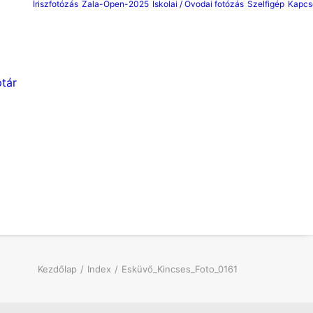
Íriszfotózás
Zala-Open-2025
Iskolai / Ovodai fotózás
Szelfigép
Kapcs
tár
Kezdőlap
Index
Esküvő_Kincses_Foto_0161