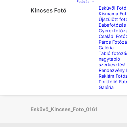
Fotózás
Esküvői Fotó
Kincses Fotó
Kismama Fot
Újszülött fot
Babafotózás
Gyerekfotóz
Családi Fotó
Páros Fotózá
Galéria
Tabló fotózá
nagytabló
szerkesztés!
Rendezvény 
Reklám Fotó
Portfólió Fo
Galéria
Esküvő_Kincses_Foto_0161