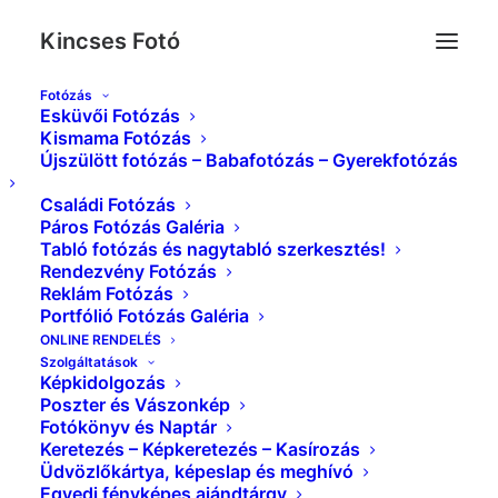
Kincses Fotó
Fotózás
Esküvői Fotózás
Esküvő_Kincses_Foto_0164
Kismama Fotózás
Újszülött fotózás – Babafotózás – Gyerekfotózás
Kezdőlap
Index
Esküvő_Kincses_Foto_0164
Családi Fotózás
Páros Fotózás Galéria
Tabló fotózás és nagytabló szerkesztés!
Rendezvény Fotózás
Reklám Fotózás
Portfólió Fotózás Galéria
ONLINE RENDELÉS
Szolgáltatások
Képkidolgozás
Poszter és Vászonkép
Fotókönyv és Naptár
Keretezés – Képkeretezés – Kasírozás
Üdvözlőkártya, képeslap és meghívó
Egyedi fényképes ajándtárgy