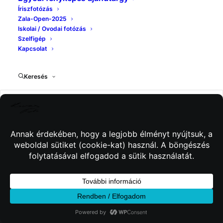
Íriszfotózás
Zala-Open-2025
Iskolai / Ovodai fotózás
Szelfigép
Kapcsolat
Keresés
© 2026 Kincses Fotó. Minden jog fenntartva