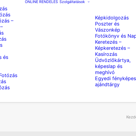
ONLINE RENDELÉS
Szolgáltatások
zás
ózás
Képkidolgozás
ózás –
Poszter és
 –
Vászonkép
ás
Fotókönyv és Nap
zás
Keretezés –
s
Képkeretezés –
Kasírozás
s és
Üdvözlőkártya,
képeslap és
meghívó
Fotózás
Egyedi fényképes
zás
ajándtárgy
tózás
Kezd