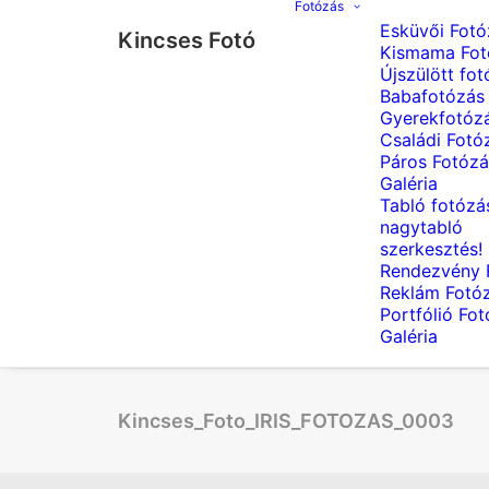
Fotózás
Esküvői Fotó
Kincses Fotó
Kismama Fot
Újszülött fot
Babafotózás
Gyerekfotóz
Családi Fotó
Páros Fotózá
Galéria
Tabló fotózá
nagytabló
szerkesztés!
Rendezvény 
Reklám Fotó
Portfólió Fo
Galéria
Kincses_Foto_IRIS_FOTOZAS_0003