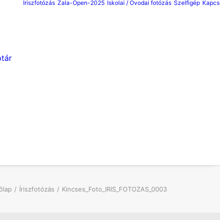
Íriszfotózás
Zala-Open-2025
Iskolai / Ovodai fotózás
Szelfigép
Kapcs
tár
őlap
Íriszfotózás
Kincses_Foto_IRIS_FOTOZAS_0003