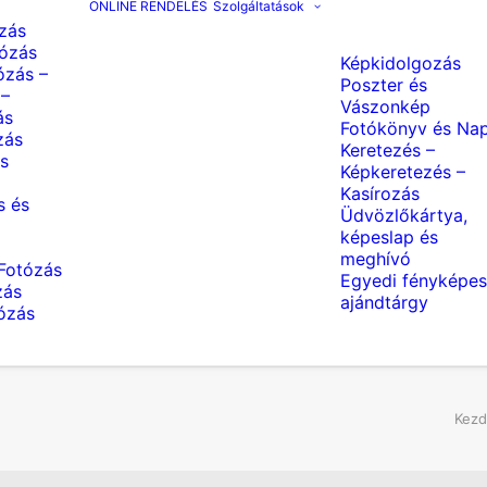
ONLINE RENDELÉS
Szolgáltatások
zás
ózás
Képkidolgozás
ózás –
Poszter és
 –
Vászonkép
ás
Fotókönyv és Nap
zás
Keretezés –
s
Képkeretezés –
Kasírozás
s és
Üdvözlőkártya,
képeslap és
meghívó
Fotózás
Egyedi fényképes
zás
ajándtárgy
tózás
Kezd