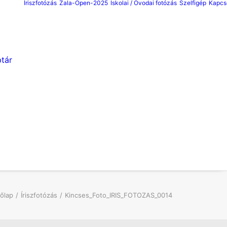
Íriszfotózás
Zala-Open-2025
Iskolai / Ovodai fotózás
Szelfigép
Kapcs
tár
őlap
Íriszfotózás
Kincses_Foto_IRIS_FOTOZAS_0014