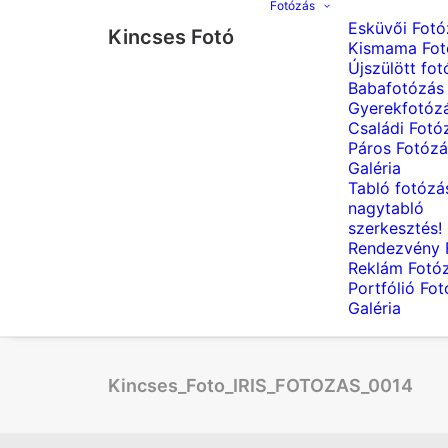
Fotózás
Esküvői Fotó
Kincses Fotó
Kismama Fot
Újszülött fot
Babafotózás
Gyerekfotóz
Családi Fotó
Páros Fotózá
Galéria
Tabló fotózá
nagytabló
szerkesztés!
Rendezvény 
Reklám Fotó
Portfólió Fo
Galéria
Kincses_Foto_IRIS_FOTOZAS_0014