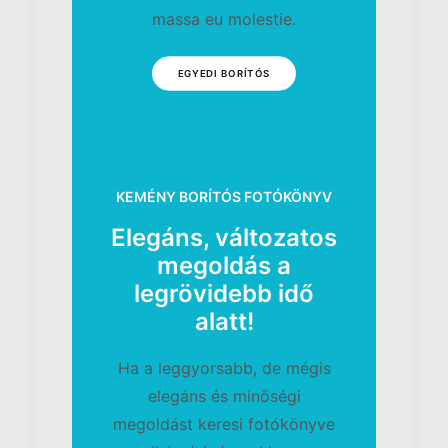
massa eu molestie.
EGYEDI BORÍTÓS
KEMÉNY BORÍTÓS FOTÓKÖNYV
Elegáns, változatos
megoldás a
legrövidebb idő
alatt!
Ha a leggyorsabb, de mégis
elegáns és minőségi
megoldást keresi fotókönyve