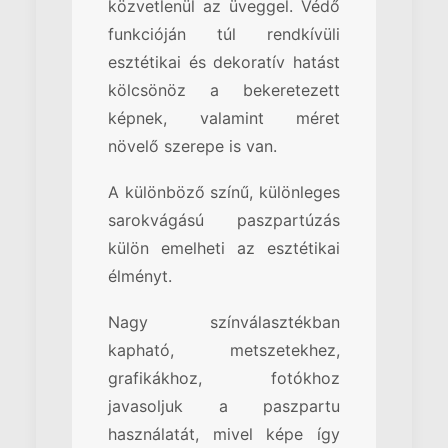
közvetlenül az üveggel. Védő
funkcióján túl rendkívüli
esztétikai és dekoratív hatást
kölcsönöz a bekeretezett
képnek, valamint méret
növelő szerepe is van.
A különböző színű, különleges
sarokvágású paszpartúzás
külön emelheti az esztétikai
élményt.
Nagy színválasztékban
kapható, metszetekhez,
grafikákhoz, fotókhoz
javasoljuk a paszpartu
használatát, mivel képe így