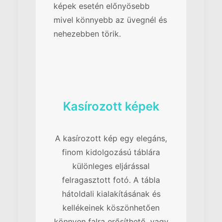
képek esetén előnyösebb
mivel könnyebb az üvegnél és
nehezebben törik.
Kasírozott képek
A kasírozott kép egy elegáns,
finom kidolgozású táblára
különleges eljárással
felragasztott fotó. A tábla
hátoldali kialakításának és
kellékeinek köszönhetően
könnyen falra erősíthető, vagy