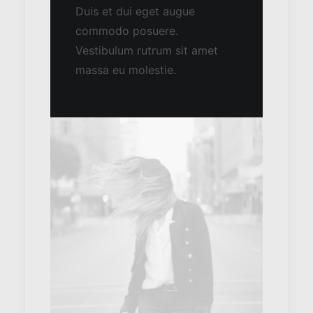
Duis et dui eget augue
commodo posuere.
Vestibulum rutrum sit amet
massa eu molestie.