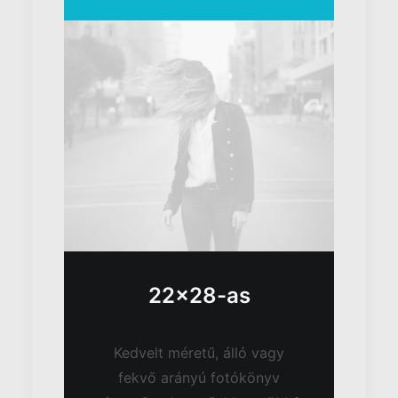
22x28-as
Kedvelt méretű, álló vagy
fekvő arányú fotókönyv