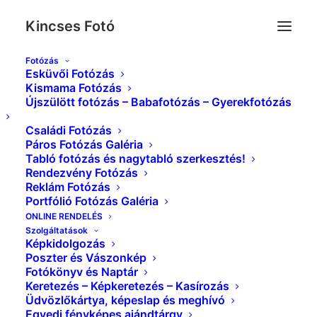
Kincses Fotó
Fotózás
Esküvői Fotózás
Kismama Fotózás
Újszülött fotózás – Babafotózás – Gyerekfotózás
Családi Fotózás
Páros Fotózás Galéria
Tabló fotózás és nagytabló szerkesztés!
Rendezvény Fotózás
Reklám Fotózás
Portfólió Fotózás Galéria
Szolgáltatások
ONLINE RENDELÉS
Szolgáltatások
Képkidolgozás
Poszter és Vászonkép
Fotókönyv és Naptár
Keretezés – Képkeretezés – Kasírozás
Üdvözlőkártya, képeslap és meghívó
Egyedi fényképes ajándtárgy