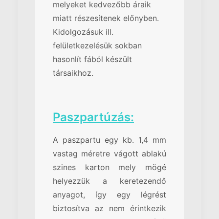
melyeket kedvezőbb áraik
miatt részesítenek előnyben.
Kidolgozásuk ill.
felületkezelésük sokban
hasonlít fából készült
társaikhoz.
Paszpartúzás:
A paszpartu egy kb. 1,4 mm
vastag méretre vágott ablakú
szines karton mely mögé
helyezzük a keretezendő
anyagot, így egy légrést
biztosítva az nem érintkezik