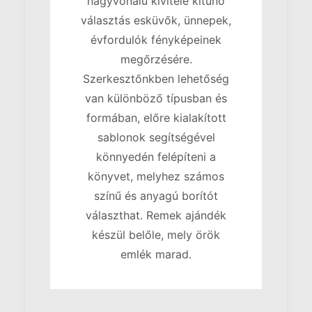
nagyvonalú kivitele kitűnő
választás esküvők, ünnepek,
évfordulók fényképeinek
megőrzésére.
Szerkesztőnkben lehetőség
van különböző típusban és
formában, előre kialakított
sablonok segítségével
könnyedén felépíteni a
könyvet, melyhez számos
színű és anyagú borítót
választhat. Remek ajándék
készül belőle, mely örök
emlék marad.