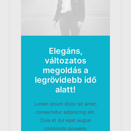
Elegáns,
változatos
megoldás a
legrövidebb idő
alatt!
Lorem ipsum dolor sit amet,
consectetur adipiscing elit.
Duis et dui eget augue
commodo posuere.