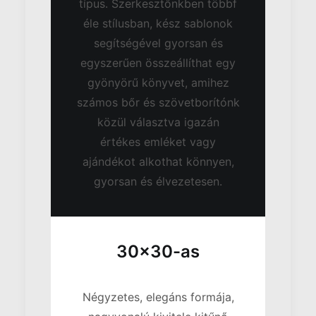
típus. Szerkesztőnkben többf
éle stílusban, kész sablonok
segítségével gyorsan és
egyszerűen összeállíthat egy
gyönyörű könyvet, amihez
számos bőr és szövetborítónk
közül választva igazán
értékes emléket vagy
ajándékot alkothat könnyen,
gyorsan és élvezetesen.
30x30-as
Négyzetes, elegáns formája,