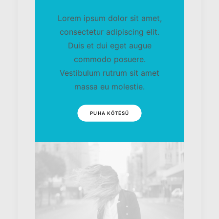
Lorem ipsum dolor sit amet,
consectetur adipiscing elit.
Duis et dui eget augue
commodo posuere.
Vestibulum rutrum sit amet
massa eu molestie.
PUHA KÖTÉSŰ