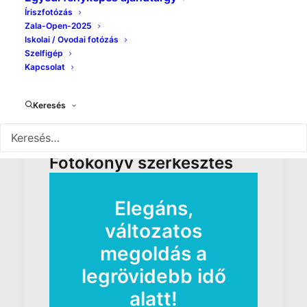
Íriszfotózás
Zala-Open-2025
Iskolai / Ovodai fotózás
Szelfigép
Kapcsolat
Keresés
Fotókönyv rendelés -
Fotókönyv szerkesztés
Elegáns,
változatos
megoldás a
legrövidebb idő
alatt!