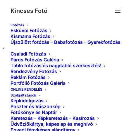
Kincses Fotó
Fotózás
Esküvői Fotózás
IMG_3516_
Kismama Fotózás
Újszülött fotózás – Babafotózás – Gyerekfotózás
Kezdőlap
Portfólió Fotózás Galéria
IMG_3516_
Családi Fotózás
Páros Fotózás Galéria
Tabló fotózás és nagytabló szerkesztés!
Rendezvény Fotózás
Reklám Fotózás
Portfólió Fotózás Galéria
ONLINE RENDELÉS
Szolgáltatások
Képkidolgozás
Poszter és Vászonkép
Fotókönyv és Naptár
Keretezés – Képkeretezés – Kasírozás
Üdvözlőkártya, képeslap és meghívó
Egyedi fényképes ajándtárgy