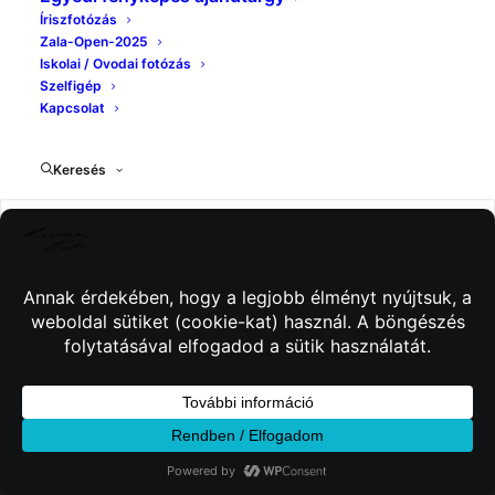
Íriszfotózás
Zala-Open-2025
Iskolai / Ovodai fotózás
Szelfigép
Kapcsolat
Keresés
© 2026 Kincses Fotó. Minden jog fenntartva