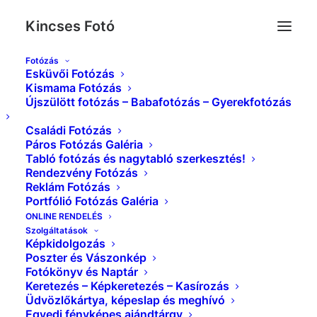
Kincses Fotó
Fotózás
Esküvői Fotózás
IMG_6028_S
Kismama Fotózás
Újszülött fotózás – Babafotózás – Gyerekfotózás
Kezdőlap
Portfólió Fotózás Galéria
IMG_6028_S
Családi Fotózás
Páros Fotózás Galéria
Tabló fotózás és nagytabló szerkesztés!
Rendezvény Fotózás
Reklám Fotózás
Portfólió Fotózás Galéria
ONLINE RENDELÉS
Szolgáltatások
Képkidolgozás
Poszter és Vászonkép
Fotókönyv és Naptár
Keretezés – Képkeretezés – Kasírozás
Üdvözlőkártya, képeslap és meghívó
Egyedi fényképes ajándtárgy