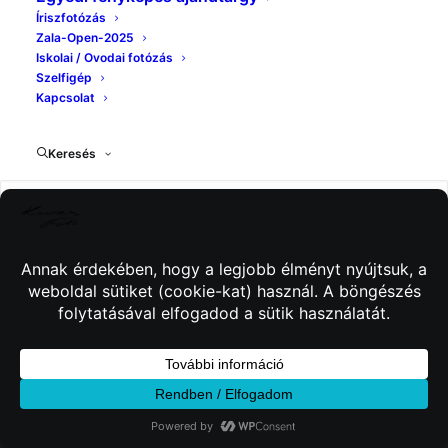
Íriszfotózás
Zala-Open-2025
Iskolai / Ovodai fotózás
Szelfigép
Kapcsolat
Keresés
© 2026 Kincses Fotó. Minden jog fenntartva