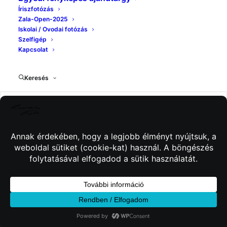
Íriszfotózás
Zala-Open-2025
Iskolai / Ovodai fotózás
Szelfigép
Kapcsolat
Keresés
© 2026 Kincses Fotó. Minden jog fenntartva