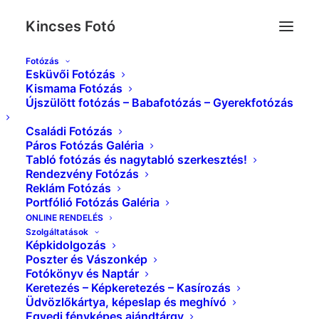
Kincses Fotó
Fotózás
Esküvői Fotózás
IMG_6032_S
Kismama Fotózás
Újszülött fotózás – Babafotózás – Gyerekfotózás
Kezdőlap
Portfólió Fotózás Galéria
IMG_6032_S
Családi Fotózás
Páros Fotózás Galéria
Tabló fotózás és nagytabló szerkesztés!
Rendezvény Fotózás
Reklám Fotózás
Portfólió Fotózás Galéria
ONLINE RENDELÉS
Szolgáltatások
Képkidolgozás
Poszter és Vászonkép
Fotókönyv és Naptár
Keretezés – Képkeretezés – Kasírozás
Üdvözlőkártya, képeslap és meghívó
Egyedi fényképes ajándtárgy