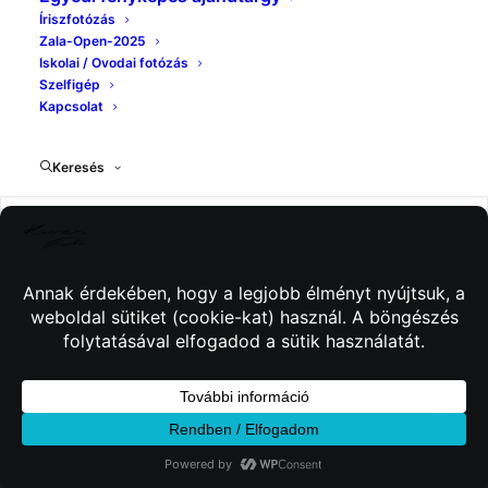
Íriszfotózás
Zala-Open-2025
Iskolai / Ovodai fotózás
Szelfigép
Kapcsolat
Keresés
© 2026 Kincses Fotó. Minden jog fenntartva