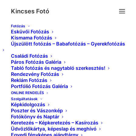
Kincses Fotó
Fotózás
Esküvői Fotózás
IMG_6043_S
Kismama Fotózás
Újszülött fotózás – Babafotózás – Gyerekfotózás
Kezdőlap
Portfólió Fotózás Galéria
IMG_6043_S
Családi Fotózás
Páros Fotózás Galéria
Tabló fotózás és nagytabló szerkesztés!
Rendezvény Fotózás
Reklám Fotózás
Portfólió Fotózás Galéria
ONLINE RENDELÉS
Szolgáltatások
Képkidolgozás
Poszter és Vászonkép
Fotókönyv és Naptár
Keretezés – Képkeretezés – Kasírozás
Üdvözlőkártya, képeslap és meghívó
Egyedi fényképes ajándtárgy