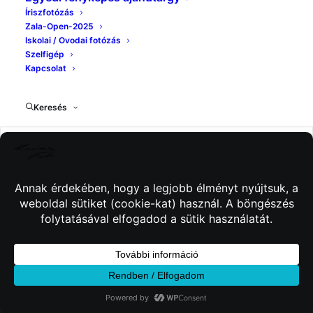
Íriszfotózás
Zala-Open-2025
Iskolai / Ovodai fotózás
Szelfigép
Kapcsolat
Keresés
© 2026 Kincses Fotó. Minden jog fenntartva