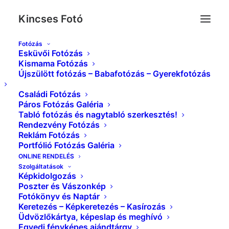
Kincses Fotó
Fotózás
Esküvői Fotózás
IMG_0078_
Kismama Fotózás
Újszülött fotózás – Babafotózás – Gyerekfotózás
Kezdőlap
Rendezvény Fotózás
IMG_0078_
Családi Fotózás
Páros Fotózás Galéria
Tabló fotózás és nagytabló szerkesztés!
Rendezvény Fotózás
Reklám Fotózás
Portfólió Fotózás Galéria
ONLINE RENDELÉS
Szolgáltatások
Képkidolgozás
Poszter és Vászonkép
Fotókönyv és Naptár
Keretezés – Képkeretezés – Kasírozás
Üdvözlőkártya, képeslap és meghívó
Egyedi fényképes ajándtárgy