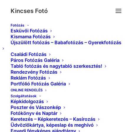
Kincses Fotó
Fotózás
Esküvői Fotózás
Fotósarok-Selfiegép-Partybox-Fotóbox-
Kismama Fotózás
Újszülött fotózás – Babafotózás – Gyerekfotózás
00007
Kezdőlap
Szelfigép - Fotósarok - Partybox - Fotóbox
Családi Fotózás
Fotósarok-Selfiegép-Partybox-Fotóbox-00007
Páros Fotózás Galéria
Tabló fotózás és nagytabló szerkesztés!
Rendezvény Fotózás
Reklám Fotózás
Portfólió Fotózás Galéria
ONLINE RENDELÉS
Szolgáltatások
Képkidolgozás
Poszter és Vászonkép
Fotókönyv és Naptár
Keretezés – Képkeretezés – Kasírozás
Üdvözlőkártya, képeslap és meghívó
Egyedi fényképes ajándtárgy