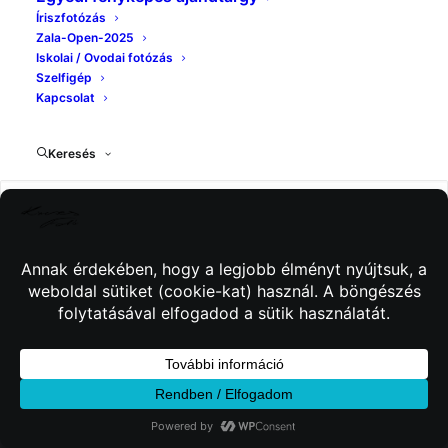
Íriszfotózás
Zala-Open-2025
Iskolai / Ovodai fotózás
Szelfigép
Kapcsolat
Keresés
© 2026 Kincses Fotó. Minden jog fenntartva