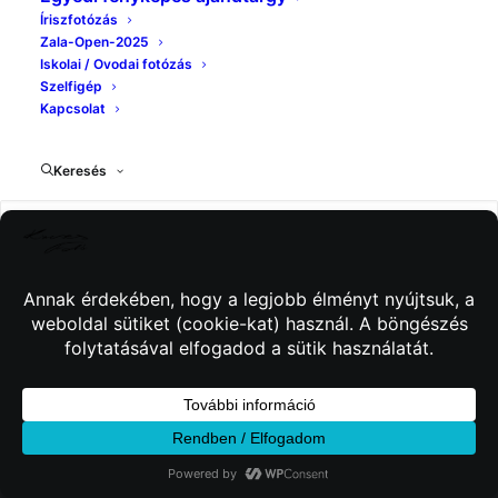
Íriszfotózás
Zala-Open-2025
Iskolai / Ovodai fotózás
Szelfigép
Kapcsolat
Keresés
© 2026 Kincses Fotó. Minden jog fenntartva