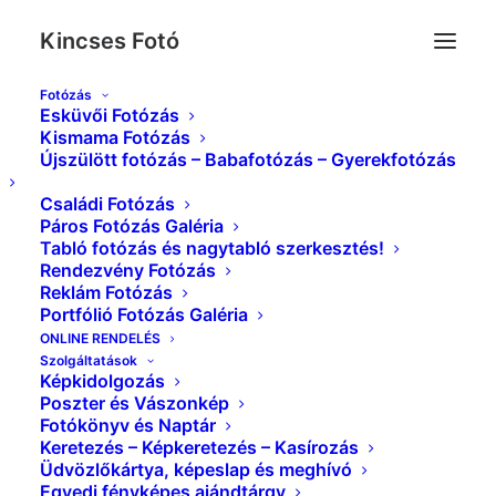
Kincses Fotó
Fotózás
Esküvői Fotózás
img_4479_
Kismama Fotózás
Újszülött fotózás – Babafotózás – Gyerekfotózás
Kezdőlap
Tabló fotózás és nagytabló szerkesztés!
img_4479_
Családi Fotózás
Páros Fotózás Galéria
Tabló fotózás és nagytabló szerkesztés!
Rendezvény Fotózás
Reklám Fotózás
Portfólió Fotózás Galéria
ONLINE RENDELÉS
Szolgáltatások
Képkidolgozás
Poszter és Vászonkép
Fotókönyv és Naptár
Keretezés – Képkeretezés – Kasírozás
Üdvözlőkártya, képeslap és meghívó
Egyedi fényképes ajándtárgy