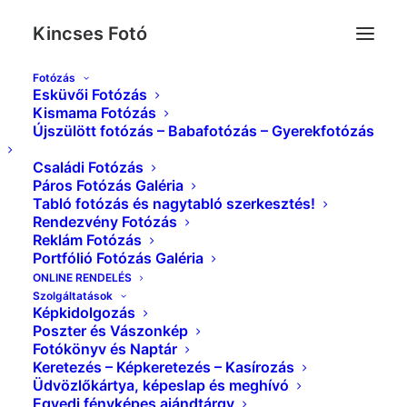
Kincses Fotó
Fotózás
Esküvői Fotózás
IMG_5883_10x15
Kismama Fotózás
Újszülött fotózás – Babafotózás – Gyerekfotózás
Kezdőlap
Tabló Fotózás és szerkesztés galéria
IMG_5883_10x15
Családi Fotózás
Páros Fotózás Galéria
Tabló fotózás és nagytabló szerkesztés!
Rendezvény Fotózás
Reklám Fotózás
Portfólió Fotózás Galéria
ONLINE RENDELÉS
Szolgáltatások
Képkidolgozás
Poszter és Vászonkép
Fotókönyv és Naptár
Keretezés – Képkeretezés – Kasírozás
Üdvözlőkártya, képeslap és meghívó
Egyedi fényképes ajándtárgy