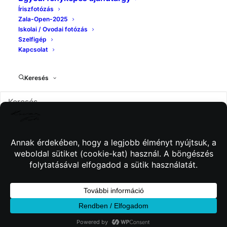
Íriszfotózás
Zala-Open-2025
Iskolai / Ovodai fotózás
Szelfigép
Kapcsolat
Keresés
© 2026 Kincses Fotó. Minden jog fenntartva