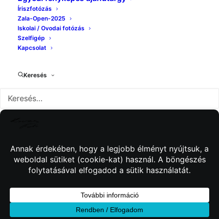
Íriszfotózás
Zala-Open-2025
Iskolai / Ovodai fotózás
Szelfigép
Kapcsolat
Keresés
© 2026 Kincses Fotó. Minden jog fenntartva