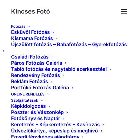
Kincses Fotó
Fotózás
Esküvői Fotózás
Greeting_card_1_page_20_x_25_cm_prod-
Kismama Fotózás
Újszülött fotózás – Babafotózás – Gyerekfotózás
366×366
Kezdőlap
Üdvözlőkártya, képeslap és meghívó
Családi Fotózás
Greeting_card_1_page_20_x_25_cm_prod-366×366
Páros Fotózás Galéria
Tabló fotózás és nagytabló szerkesztés!
Rendezvény Fotózás
Reklám Fotózás
Portfólió Fotózás Galéria
ONLINE RENDELÉS
Szolgáltatások
Képkidolgozás
Poszter és Vászonkép
Fotókönyv és Naptár
Keretezés – Képkeretezés – Kasírozás
Üdvözlőkártya, képeslap és meghívó
Egyedi fényképes ajándtárgy