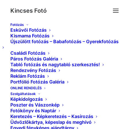
Kincses Fotó
Fotózás
Esküvői Fotózás
KÉSZ GOURMET LOGO új
Kismama Fotózás
Újszülött fotózás – Babafotózás – Gyerekfotózás
Kezdőlap
Bemutatkozás - Ezek vagyunk!
KÉSZ GOURMET LOGO új
Családi Fotózás
Páros Fotózás Galéria
Tabló fotózás és nagytabló szerkesztés!
Rendezvény Fotózás
Reklám Fotózás
Portfólió Fotózás Galéria
ONLINE RENDELÉS
Szolgáltatások
Képkidolgozás
Poszter és Vászonkép
Fotókönyv és Naptár
Keretezés – Képkeretezés – Kasírozás
Üdvözlőkártya, képeslap és meghívó
Egyedi fényképes ajándtárgy