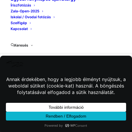
Íriszfotózás
Zala-Open-2025
Iskolai / Ovodai fotózás
Szelfigép
Kapcsolat
Keresés
© 2026 Kincses Fotó. Minden jog fenntartva